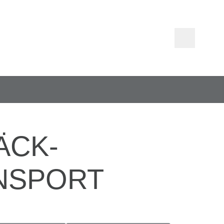
ÄCK­
NSPORT