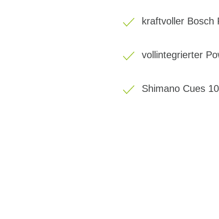
kraftvoller Bosc
vollintegrierter 
Shimano Cues 10
BIKE-LEASING