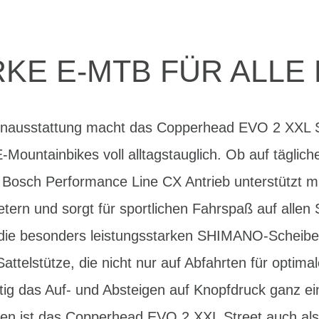
KE E-MTB FÜR ALLE
enausstattung macht das Copperhead EVO 2 XXL S
E-Mountainbikes voll alltagstauglich. Ob auf tägli
le Bosch Performance Line CX Antrieb unterstützt
tern und sorgt für sportlichen Fahrspaß auf allen
i die besonders leistungsstarken SHIMANO-Scheib
elstütze, die nicht nur auf Abfahrten für optima
itig das Auf- und Absteigen auf Knopfdruck ganz e
men ist das Copperhead EVO 2 XXL Street auch a