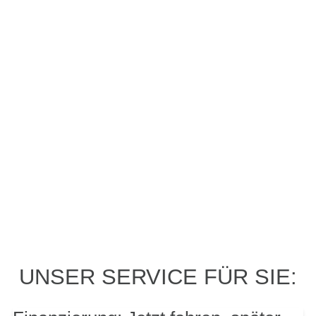
PROBEFAHRT? JA,
UNSER SERVICE FÜR SIE:
SOFORT!