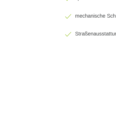
mechanische Sch
Straßenausstattu
BIKE-LEASING
EINFACH UND PREISGÜNSTIG ZUM NEU