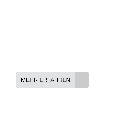
Wir beraten Sie gerne welches Bike zu Ihre
Anforderungen passt - und können Ihnen att
Konditionen vermitteln.
In drei Schritten zum neuen Bike:
Lieblings-Bike aussuchen
Vertrag abschließen
Abholen und Spaß haben
MEHR ERFAHREN