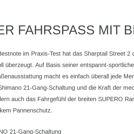
R FAHRSPASS MIT B
estnote im Praxis-Test hat das Sharptail Street 2 
ll überzeugt. Auf Basis seiner entspannt-sportli
aßenausstattung macht es einfach überall jede Me
he Shimano 21-Gang-Schaltung und die Kraft der me
ern auch das Fahrgefühl der breiten SUPERO Ran
arkem Pannenschutz.
ANO 21-Gang-Schaltung