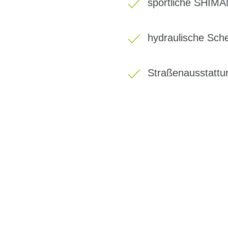
sportliche SHIM
hydraulische Sc
Straßenausstattu
BIKE-LEASING
EINFACH UND PREISGÜNSTIG ZUM NEU