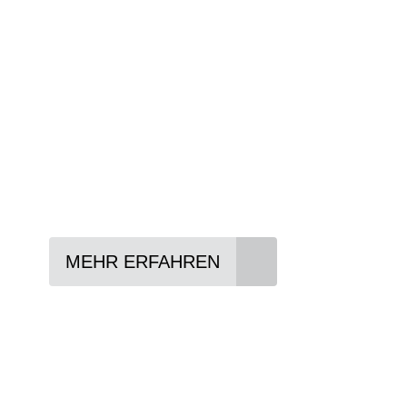
Wir beraten Sie gerne welches Bike zu Ihre
Anforderungen passt - und können Ihnen att
Konditionen vermitteln.
In drei Schritten zum neuen Bike:
Lieblings-Bike aussuchen
Vertrag abschließen
Abholen und Spaß haben
MEHR ERFAHREN