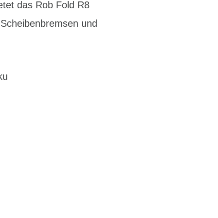
etet das Rob Fold R8
he Scheibenbremsen und
ku