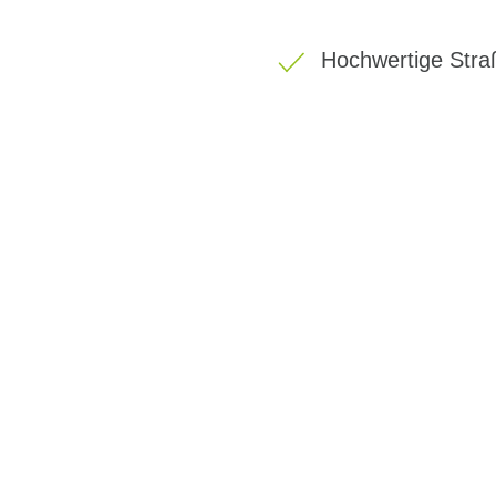
Hochwertige Stra
BIKE-LEASING
EINFACH UND PREISGÜNSTIG ZUM NEU
Wir beraten Sie gerne welches Bike zu Ihre
Anforderungen passt - und können Ihnen att
Konditionen vermitteln.