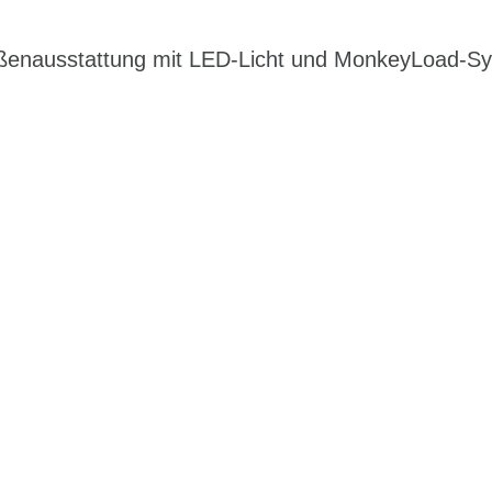
ßenausstattung mit LED-Licht und MonkeyLoad-S
EN DIENSTRAD
n und Ihren
raktive Leasing-