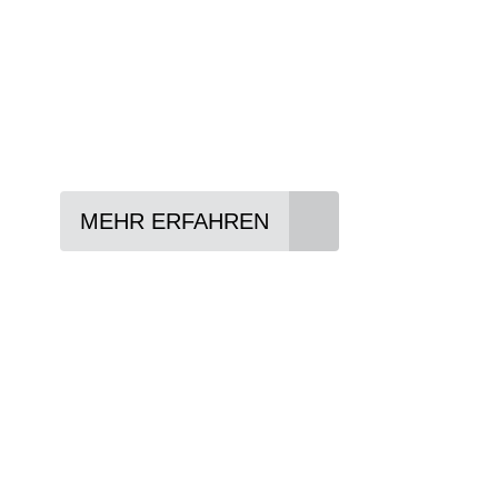
In drei Schritten zum neuen Bike:
Lieblings-Bike aussuchen
Vertrag abschließen
Abholen und Spaß haben
MEHR ERFAHREN