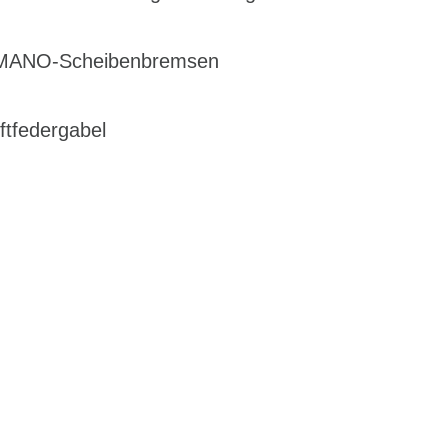
IMANO-Scheibenbremsen
tfedergabel
EN DIENSTRAD