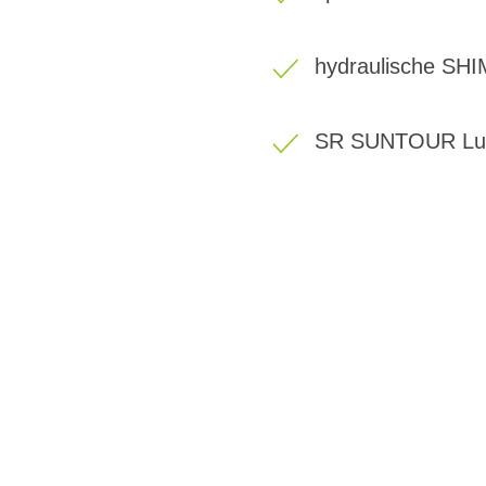
hydraulische SH
SR SUNTOUR Luf
BIKE-LEASING
EINFACH UND PREISGÜNSTIG ZUM NEU