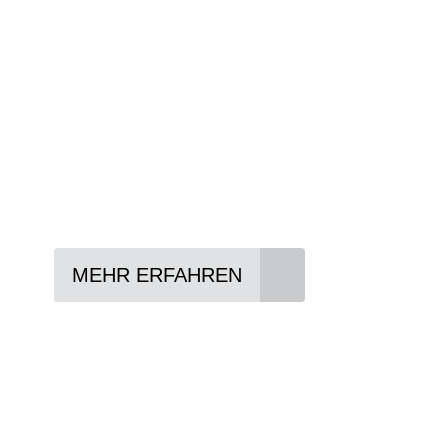
Wir beraten Sie gerne welches Bike zu Ihre
Anforderungen passt - und können Ihnen att
Konditionen vermitteln.
In drei Schritten zum neuen Bike:
Lieblings-Bike aussuchen
Vertrag abschließen
Abholen und Spaß haben
MEHR ERFAHREN